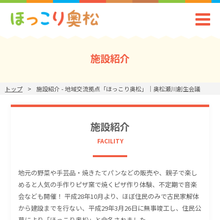
施設紹介
トップ
施設紹介 - 地域交流拠点「ほっこり奥松」｜奥松瀬川創生会議
施設紹介
FACILITY
地元の野菜や手芸品・焼きたてパンなどの販売や、親子で楽し
めると人気の手作りピザ窯で焼くピザ作り体験、不定期で音楽
会なども開催！ 平成28年10月より、ほぼ住民のみで古民家解体
から建設までを行ない、平成29年3月26日に無事竣工し、住民公
募により「ほっこり奥松」と命名されました。