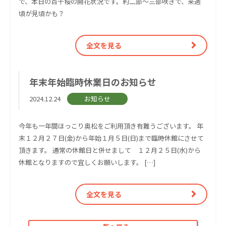
で、本日の百十桜の開花状況です。約二部～三部咲きで、来週
頃が見頃かも？
全文を見る
年末年始臨時休業日のお知らせ
2024.12.24
お知らせ
今年も一年間ほっこり奥松をご利用頂き有難うございます。 年
末１２月２７日(金)から年始１月５日(日)まで臨時休館にさせて
頂きます。 通常の休館日と併せまして １２月２５日(水)から
休館となりますので宜しくお願いします。 […]
全文を見る